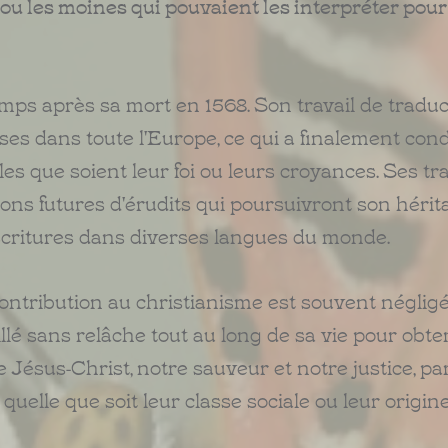
 ou les moines qui pouvaient les interpréter pour
ps après sa mort en 1568. Son travail de traduc
uses dans toute l'Europe, ce qui a finalement con
les que soient leur foi ou leurs croyances. Ses t
ons futures d'érudits qui poursuivront son hérit
 Écritures dans diverses langues du monde.
ntribution au christianisme est souvent négligé
illé sans relâche tout au long de sa vie pour obten
e Jésus-Christ, notre sauveur et notre justice, par
quelle que soit leur classe sociale ou leur origine