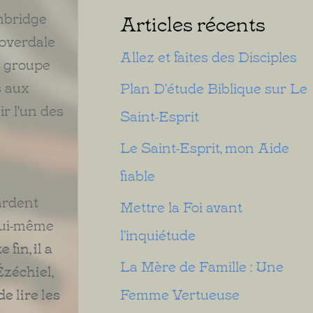
ambridge
Articles récents
Coverdale
Allez et faites des Disciples
un groupe
s aux
Plan D’étude Biblique sur Le
ir l'un des
Saint-Esprit
Le Saint-Esprit, mon Aide
fiable
ardent
Mettre la Foi avant
 lui-même
l’inquiétude
 fin, il a
La Mère de Famille : Une
Ézéchiel,
e lire les
Femme Vertueuse