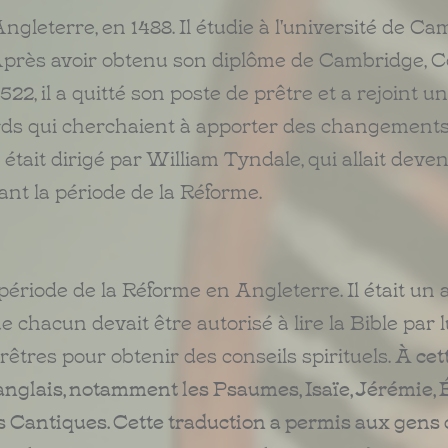
ngleterre, en 1488. Il étudie à l'université de C
n. Après avoir obtenu son diplôme de Cambridge, 
522, il a quitté son poste de prêtre et a rejoint 
rds qui cherchaient à apporter des changement
était dirigé par William Tyndale, qui allait deven
ant la période de la Réforme.
période de la Réforme en Angleterre. Il était un 
ue chacun devait être autorisé à lire la Bible par
êtres pour obtenir des conseils spirituels.
À cette
n anglais, notamment les Psaumes, Isaïe, Jérémie, 
 Cantiques. Cette traduction a permis aux gens d