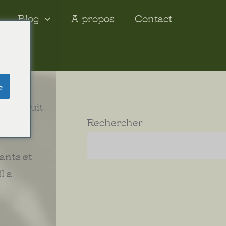
Blog
A propos
Contact
e
ir traduit
Rechercher
ante et
l a