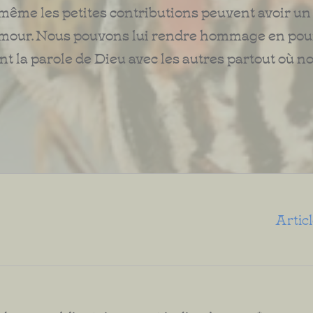
 même les petites contributions peuvent avoir un
et amour. Nous pouvons lui rendre hommage en po
nt la parole de Dieu avec les autres partout où n
Artic