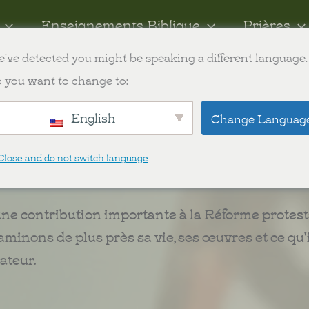
Enseignements Biblique
Prières
've detected you might be speaking a different language.
ish
 you want to change to:
English
Change Languag
ur
protestante en Angleterre. Il est connu pour avo
Close and do not switch language
e aux personnes de toutes classes sociales.
une contribution importante à la Réforme protest
aminons de plus près sa vie, ses œuvres et ce qu'i
ateur.