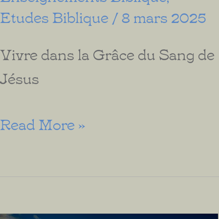
Etudes Biblique
/
8 mars 2025
Vivre dans la Grâce du Sang de
Jésus
Libéré
Read More »
de
la
Malédiction