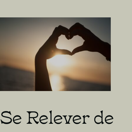
:
Trouver
le
Sens
en
Dieu
Se Relever de