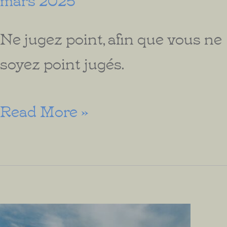
Ne jugez point, afin que vous ne
soyez point jugés.
Ne
Read More »
Jugez
Pas,
mais
Aimez