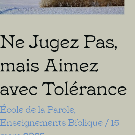
Paix
de
Dieu
Ne Jugez Pas,
mais Aimez
avec Tolérance
École de la Parole
,
Enseignements Biblique
/
15
mars 2025