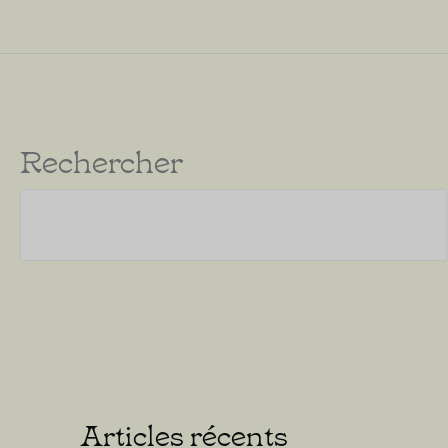
de
la
Trahison
Rechercher
et
des
Blessures
Articles récents