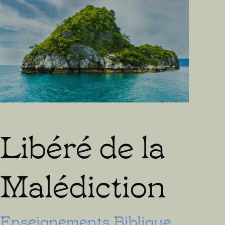
avec
Tolérance
Libéré de la
Malédiction
Enseignements Biblique
,