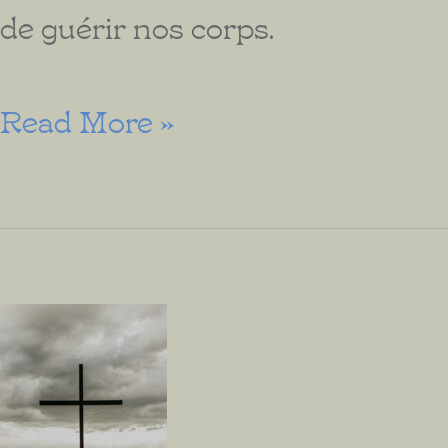
de guérir nos corps.
La
Read More »
Parole
Vivante