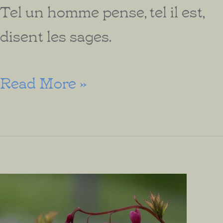
Tel un homme pense, tel il est,
disent les sages.
L’Importance
Read More »
des
pensées
positives