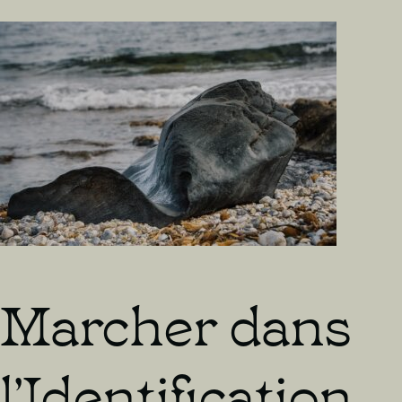
les
autres
?
Marcher dans
l’Identification