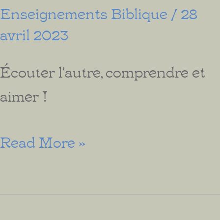
Enseignements Biblique
/
28
avril 2023
Écouter l’autre, comprendre et
aimer !
Comment
Read More »
apprendre
à
valoriser