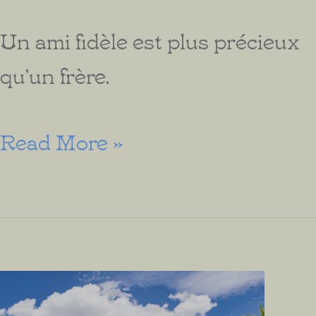
Un ami fidèle est plus précieux
qu’un frère.
L’Amitié
Read More »
selon
la
Bible