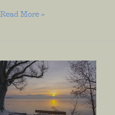
La
Read More »
Fin
des
temps