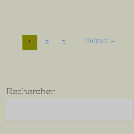
Dieu
marqués
du
Suivant
→
1
2
3
sceau
Rechercher