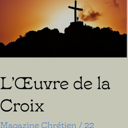
durée
de
vie
L’Œuvre de la
Croix
Magazine Chrétien
/
22