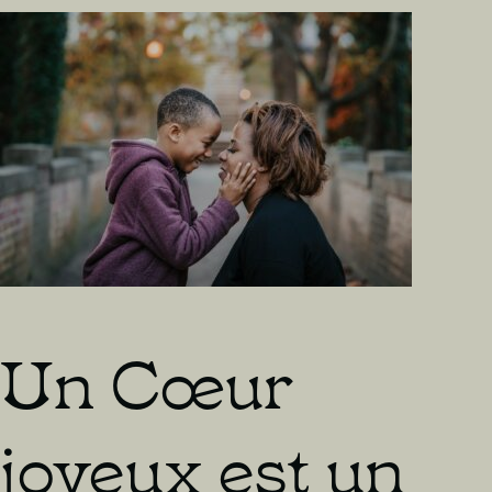
est
le
péché
Un Cœur
joyeux est un