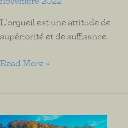
L’orgueil est une attitude de
supériorité et de suffisance.
L’Orgueil
Read More »
précède
la
Chute