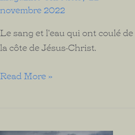
novembre 2022
Le sang et l’eau qui ont coulé de
la côte de Jésus-Christ.
L’Œuvre
Read More »
de
la
Croix