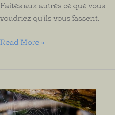
Faites aux autres ce que vous
voudriez qu’ils vous fassent.
La
Read More »
Règle
d’or
de
la
Fidélité