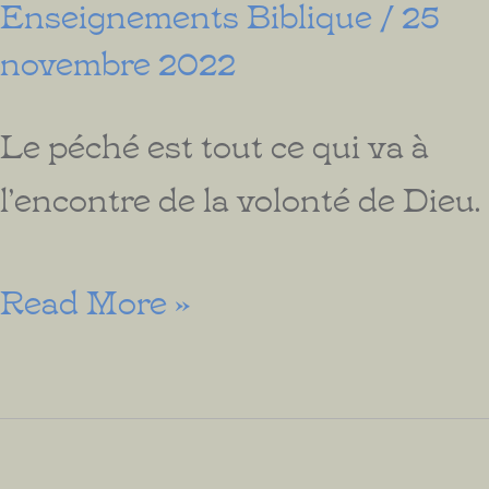
Enseignements Biblique
/
25
novembre 2022
Le péché est tout ce qui va à
l’encontre de la volonté de Dieu.
L’Aiguillon
Read More »
de
la
mort