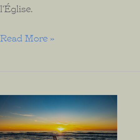
l’Église.
Les
Read More »
Actes
Religieux