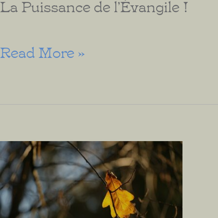
La Puissance de l’Évangile !
L’Espoir
Read More »
de
l’Évangile