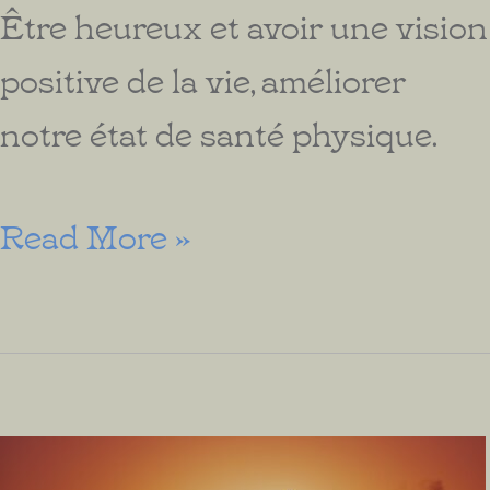
Être heureux et avoir une vision
positive de la vie, améliorer
notre état de santé physique.
Un
Read More »
Cœur
Heureux
augmente
la