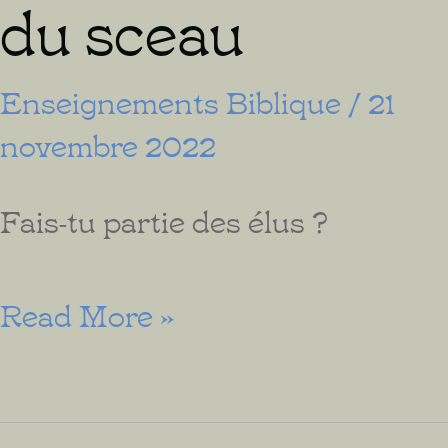
du sceau
Enseignements Biblique
/
21
novembre 2022
Fais-tu partie des élus ?
Les
Read More »
Élus
de