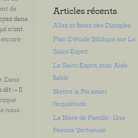
ent de
Articles récents
 soyez dans
Allez et faites des Disciples
qui n'ont
a encore
Plan D’étude Biblique sur Le
Saint-Esprit
Le Saint-Esprit, mon Aide
fiable
e. Dans
it : « Il
Mettre la Foi avant
orsque
l’inquiétude
 de nous
La Mère de Famille : Une
Femme Vertueuse