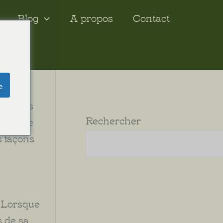
Blog
A propos
Contact
e
 pouvons
Rechercher
 vers le
s façons
. Lorsque
s de sa