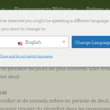
Enseignements Biblique
Prières
've detected you might be speaking a different language.
ish
 you want to change to:
English
Change Languag
e deuil
le et accablant. Même en tant que chrétiens, nous
Close and do not switch language
 deuil. Heureusement, nous pouvons nous tourner
ce pendant les jours les plus sombres. Voici troi
re deuil.
uidé
onfort et de conseils, même en période de deuil
pouvons trouver du réconfort dans les promesse