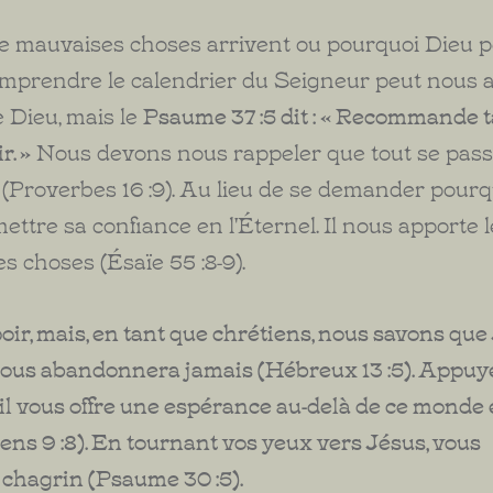
 de mauvaises choses arrivent ou pourquoi Dieu 
comprendre le calendrier du Seigneur peut nous
 Dieu, mais le
Psaume 37 :5 dit : « Recommande t
r. »
Nous devons nous rappeler que tout se pass
 (Proverbes 16 :9). Au lieu de se demander pourq
ettre sa confiance en l'Éternel. Il nous apporte l
es choses (Ésaïe 55 :8-9).
ir, mais, en tant que chrétiens, nous savons que
ne nous abandonnera jamais (Hébreux 13 :5). Appu
u'il vous offre une espérance au-delà de ce monde 
ns 9 :8). En tournant vos yeux vers Jésus, vous
 chagrin (Psaume 30 :5).