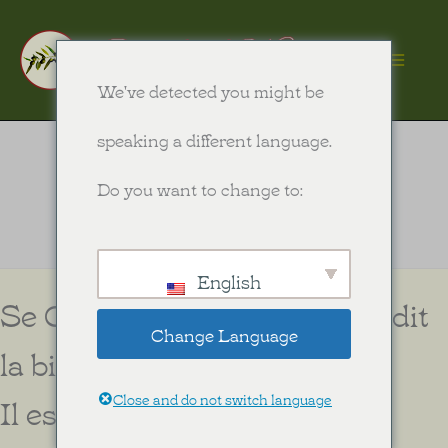
Aller
au
Ma
We've detected you might be
contenu
speaking a different language.
Me
Do you want to change to:
English
Se Connaître soi-même, que dit
Change Language
la bible
Close and do not switch language
Il est important pour les