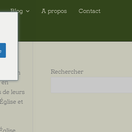
Blog
A propos
Contact
e
 Les
Rechercher
ontée en
t en
 de leurs
Église et
Église.