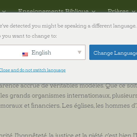
Enseignements Biblique
Prières
've detected you might be speaking a different language.
ish
 you want to change to:
English
Change Languag
 Vie
os jours va en déphasage des valeurs morales.
Close and do not switch language
. Nous sommes dans une société où il y a une m
arence accrue de véritables modèles. Que ce soi
les grands organismes internationaux, plusieurs
moraux et financiers. Les églises, les hommes d'
ité, l'honnêteté, la justice et la piété, c'est bien l'