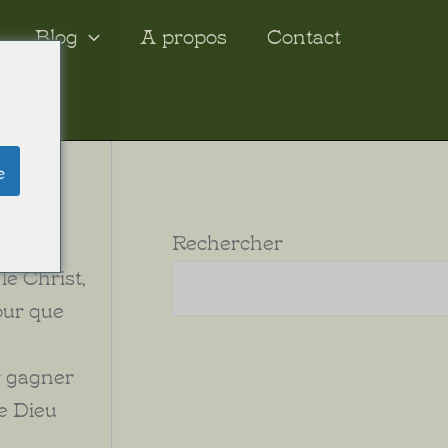
Blog
A propos
Contact
e
Rechercher
e Christ,
our que
r gagner
de Dieu