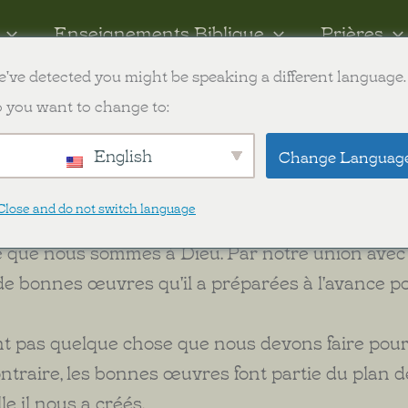
Enseignements Biblique
Prières
've detected you might be speaking a different language.
ish
 you want to change to:
English
Change Languag
Close and do not switch language
 que nous sommes à Dieu. Par notre union avec l
de bonnes œuvres qu'il a préparées à l'avance p
nt pas quelque chose que nous devons faire pou
contraire, les bonnes œuvres font partie du plan 
e il nous a créés.