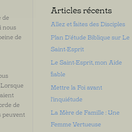
Articles récents
e de
Allez et faites des Disciples
i nous
peine de
Plan D’étude Biblique sur Le
Saint-Esprit
Le Saint-Esprit, mon Aide
fiable
nous
. Lorsque
Mettre la Foi avant
raient
l’inquiétude
corde de
La Mère de Famille : Une
s peuvent
Femme Vertueuse