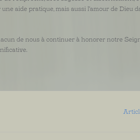
ne aide pratique, mais aussi l'amour de Dieu da
chacun de nous à continuer à honorer notre Seig
ificative.
Artic