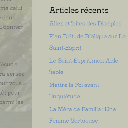
ime celui
Articles récents
e dans
Allez et faites des Disciples
t, donner
Plan D’étude Biblique sur Le
Saint-Esprit
Le Saint-Esprit, mon Aide
ésus a
fiable
era versée
our vous »
Mettre la Foi avant
tôt pour
l’inquiétude
parmi les
La Mère de Famille : Une
Femme Vertueuse