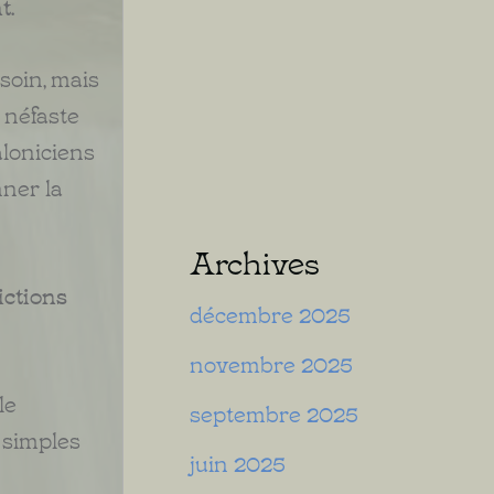
t.
soin, mais
 néfaste
aloniciens
nner la
Archives
ictions
décembre 2025
novembre 2025
le
septembre 2025
 simples
juin 2025