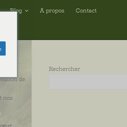
Blog
A propos
Contact
e
t
Rechercher
t que
ression de
t nos
 cœur