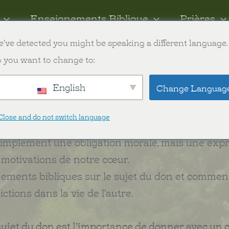
Enseignements Biblique
Prières
've detected you might be speaking a different language.
ish
 you want to change to:
English
Change Languag
ns
de les cultures et les croyances.
C'est un aspec
Close and do not switch language
us enseigne beaucoup sur l'art de donner. En tan
simplement une obligation morale, mais une exp
 motivations de notre cœur.
nements bibliques sur le sujet du don et commen
tions dans la vie de l'autre.
sujet du don est l'importance de donner avec un