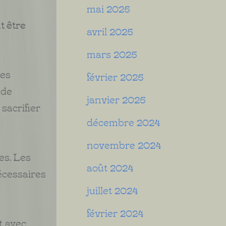
mai 2025
t être
avril 2025
mars 2025
ces
février 2025
 de
janvier 2025
sacrifier
décembre 2024
novembre 2024
es. Les
août 2024
écessaires
juillet 2024
février 2024
t avec