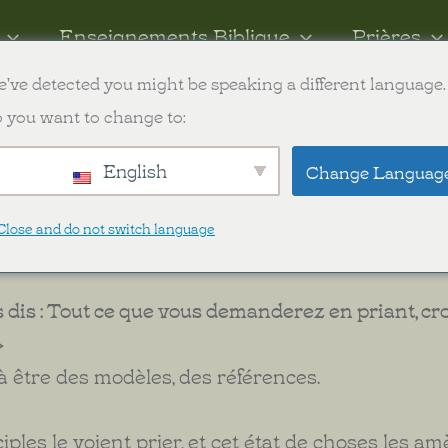
Enseignements Biblique
Prières
've detected you might be speaking a different language.
ish
 you want to change to:
English
Change Languag
t l'action d'insister d'être constant dans la prièr
Close and do not switch language
demande dans
1 Thessaloniciens 5 :17. « Priez sans 
ous dis : Tout ce que vous demanderez en priant, c
»
être des modèles, des références.
isciples le voient prier, et cet état de choses les a