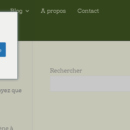
Blog
A propos
Contact
e
e.
Rechercher
cesse »
royez que
mène à