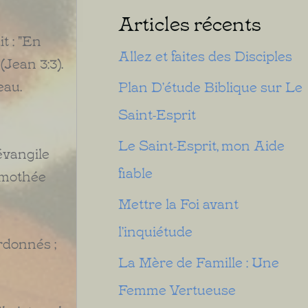
Articles récents
t : "En
Allez et faites des Disciples
(Jean 3:3).
eau.
Plan D’étude Biblique sur Le
Saint-Esprit
Le Saint-Esprit, mon Aide
évangile
fiable
imothée
Mettre la Foi avant
l’inquiétude
ardonnés ;
La Mère de Famille : Une
Femme Vertueuse