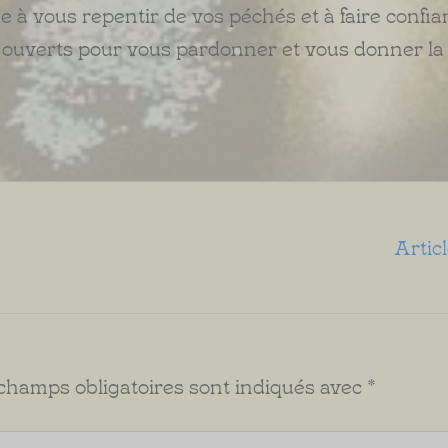
 à vous repentir de vos péchés et à faire confia
as ouverts pour vous pardonner et vous donner la
Artic
champs obligatoires sont indiqués avec
*