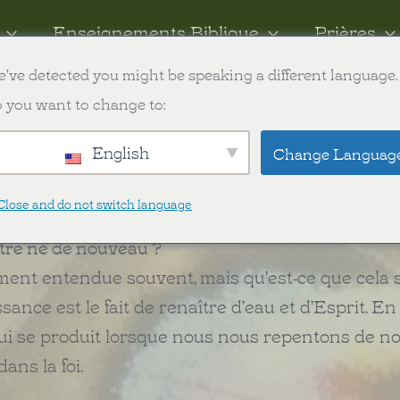
Enseignements Biblique
Prières
've detected you might be speaking a different language.
ish
 you want to change to:
English
Change Languag
 pourquoi c'est important ?
Close and do not switch language
être né de nouveau ?
ent entendue souvent, mais qu'est-ce que cela s
sance est le fait de renaître d'eau et d'Esprit. En
e qui se produit lorsque nous nous repentons de 
ns la foi.