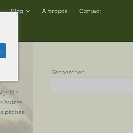
Blog
A propos
Contact
e
Rechercher
ignifie
 d'autres
nos péchés