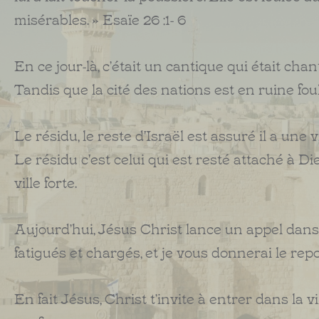
misérables. » Esaïe 26 :1- 6
En ce jour-là, c’était un cantique qui était cha
Tandis que la cité des nations est en ruine foul
Le résidu, le reste d'Israël est assuré il a une vil
Le résidu c'est celui qui est resté attaché à D
ville forte.
Aujourd’hui, Jésus Christ lance un appel dans M
fatigués et chargés, et je vous donnerai le repo
En fait Jésus, Christ t’invite à entrer dans la ville