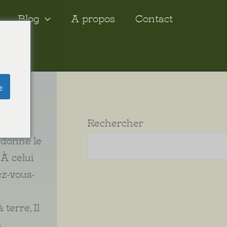
Blog
A propos
Contact
e
Rechercher
s donne le
 À celui
ez-vous-
 terre, Il
s