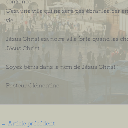
confiance.
C'est une ville qui ne sera pas ébranlée, car en e
vie.
Jésus Christ est notre ville forte, quand les c
Jésus Christ.
Soyez bénis dans le nom de Jésus Christ !
Pasteur Clémentine
←
Article précédent