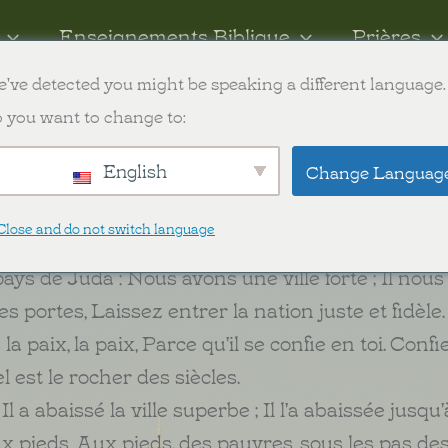
Enseignements Biblique
Prières
've detected you might be speaking a different language.
ish
 you want to change to:
English
Change Languag
a demeure.
Close and do not switch language
ays de Juda : Nous avons une ville forte ; Il nou
 portes, Laissez entrer la nation juste et fidèle.
 paix, la paix, Parce qu'il se confie en toi. Confi
el est le rocher des siècles.
 a abaissé la ville superbe ; Il l'a abaissée jusqu'à
 aux pieds, Aux pieds. des pauvres, sous les pas de