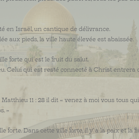
nté en Israël, un cantique de délivrance.
ée aux pieds, la ville haute élevée est abaissée.
le forte qui est le fruit du salut.
ieu. Celui qui est resté connecté à Christ entrera 
atthieu 11 : 28 il dit « venez à moi vous tous qui
s. »
 forte. Dans cette ville forte, il y' a la paix et la fid